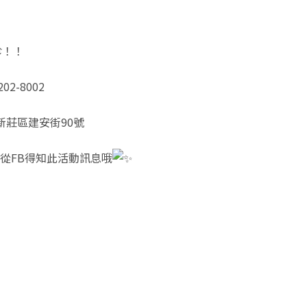
診！！
02-8002
新莊區建安街90號
從FB得知此活動訊息哦