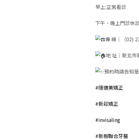
早上:正常看診
下午、晚上門診休
專
線｜（02) 22
地 址｜新北市
預約時請告知是
#隱適美矯正
#新莊矯正
#invisaling
#新樹聯合牙醫