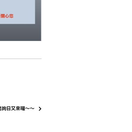
諮詢日又來囉～～