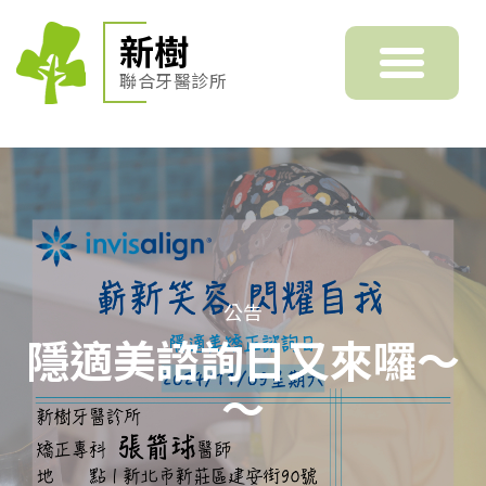
新樹
聯合牙醫診所
公告
隱適美諮詢日又來囉～
～