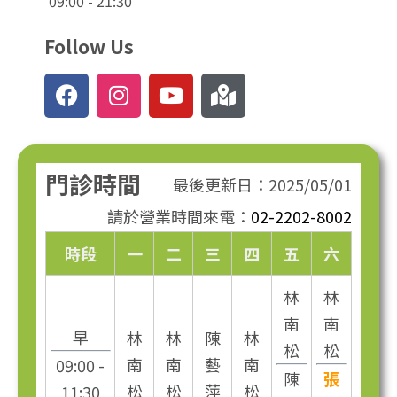
09:00 - 21:30
Follow Us
門診時間
最後更新日：2025/05/01
請於營業時間來電：
02-2202-8002
時段
一
二
三
四
五
六
林
林
南
南
早
林
林
陳
林
松
松
南
南
藝
南
09:00 -
陳
張
松
松
萍
松
11:30