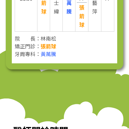
箭
士
萬
藝
張
球
緯
騰
萍
箭
球
院 長：林南松
矯正門診：
張箭球
牙周專科：
黃萬騰