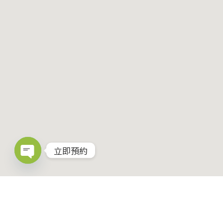
新莊隱適美矯正中心-Facebook
新樹牙醫-Instagram
新樹聯合牙醫-Youtube頻道
網站選單
首頁
關於新樹
診療項目
最新消息
聯絡新樹
立即預約
Open
chaty
Copyright © 2026 新樹聯合牙醫診所Newtree Dental
Clinic. All rights reserved. Design By
iwondersee
with
❤