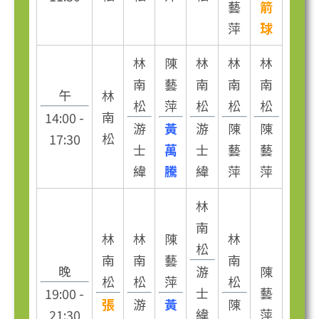
藝
箭
萍
球
林
陳
林
林
林
南
藝
南
南
南
午
林
松
萍
松
松
松
南
14:00 -
游
黃
游
陳
陳
松
17:30
士
萬
士
藝
藝
緯
騰
緯
萍
萍
林
南
林
林
陳
林
松
南
南
藝
南
晚
游
陳
松
松
萍
松
士
藝
19:00 -
張
游
黃
陳
緯
萍
21:30