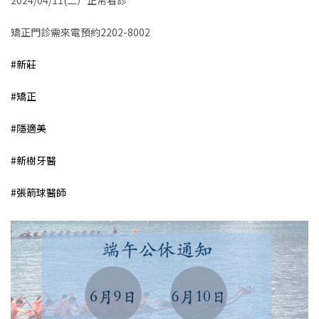
矯正門診需來電預約2202-8002
#新莊
#矯正
#隱適美
#新樹牙醫
#張箭球醫師