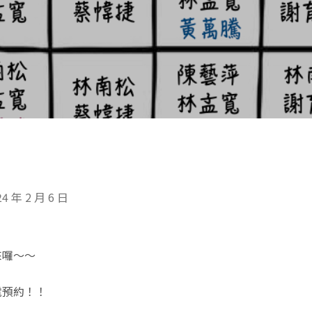
24 年 2 月 6 日
來囉～～
電預約！！