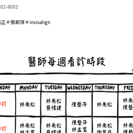
202-8002
矯正
＃張箭球
＃invisalign