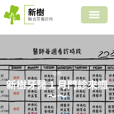
新樹
聯合牙醫診所
公告
新樹牙醫１月門診來囉
～～