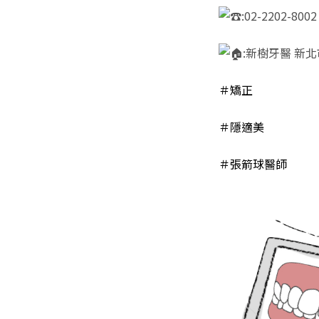
:02-2202-8002
:新樹牙醫 新
＃矯正
＃隱適美
＃張箭球醫師