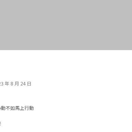
23 年 8 月 24 日
心動不如馬上行動
變