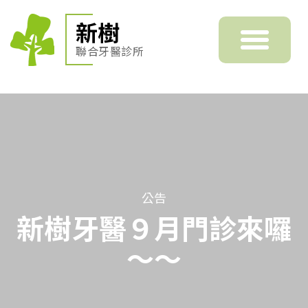
新樹
聯合牙醫診所
公告
新樹牙醫９月門診來囉
～～