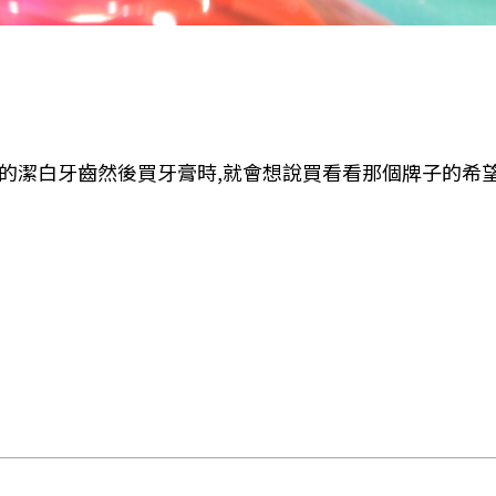
羨的潔白牙齒然後買牙膏時,就會想說買看看那個牌子的希