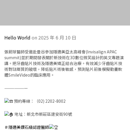
Hello World
on 2025 年 6 月 10 日
張箭球醫師受邀赴曼谷參加隱適美亞太高峰會(Invisalign APAC
summit)並於期間發表關於新技術在3D數位微笑設計的英文專題演
講。把牙齒貼片技術及隱適美矯正結合治療。有效減少牙齒貼片技
術對琺瑯質的破壞，降低貼片術後敏感，預測貼片前後模擬動畫軟
體SmileVideo的臨床應用。
———————
預約專線：（02) 2202-8002
地址：新北市新莊區建安街90號
＃隱適美鑽石級認證醫師