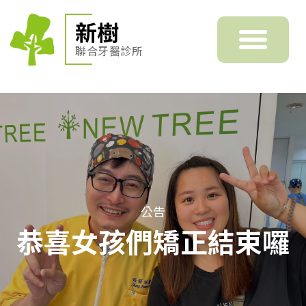
新樹
聯合牙醫診所
公告
恭喜女孩們矯正結束囉