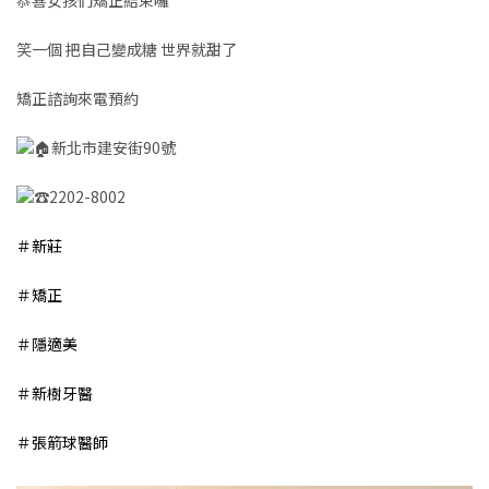
笑一個 把自己變成糖 世界就甜了
矯正諮詢來電預約
新北市建安街90號
2202-8002
＃新莊
＃矯正
＃隱適美
＃新樹牙醫
＃張箭球醫師