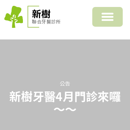
新樹
聯合牙醫診所
公告
新樹牙醫4月門診來囉
～～