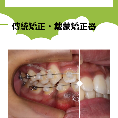
傳統矯正．戴蒙矯正器