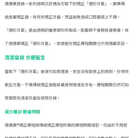
隱適美透過一系列透明又舒適及可取下的矯正「隱形牙套」，摒棄傳
統金屬矯正器，有效地矯正牙齒，而且避免造成口腔磨損之不適。
「隱形牙套」是由透明的醫學塑料所製成，配戴時不會輕易被察覺。有
了隱適美矯正「隱形牙套」，即便是在矯正療程期間也不用隱藏笑容。
清潔容易 方便衛生
當取下「隱形牙套」後便可如常進食，完全沒有飲食上的限制。在保持
衛生方面，不像傳統矯正器般易藏食物殘渣及牙垢，療程期間仍然可如
常徹底地清潔牙齒及使用牙線。
減少覆診 節省時間
隱適美®矯正療程與傳統矯正療程所需的療程時間相若，但由於不用替