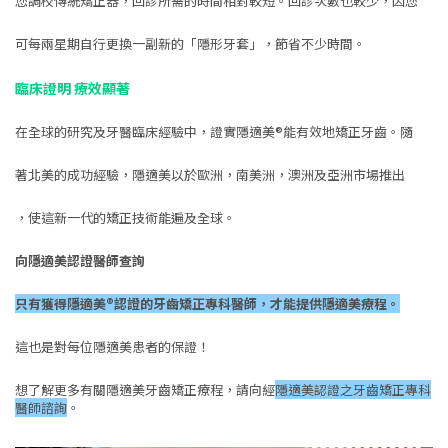
您調校傳統矯正器，回診所需的時間相對較短。回診次數也較少，因您
可每兩星期自行更換一副新的「隱形牙套」，節省不少時間。
臨床證明 療效顯著
在全球的研究及牙醫臨床經驗中，證實隱適美®能有效地矯正牙齒。隨
著北美的成功經驗，隱適美以於歐洲，南美洲，澳洲及亞洲市場推出
，使這新一代的矯正技術能遍及全球。
向隱適美認證醫師查詢
只有獲得隱適美®認證的牙齒矯正專科醫師，才能提供隱適美療程。
這也是對每位隱適美患者的保證！
想了解更多有關隱適美牙齒矯正療程，請向經
隱適美認證之牙齒矯正專科
醫師諮詢
。