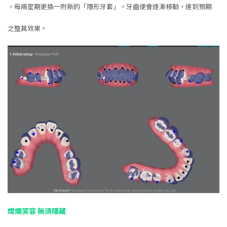
，每兩星期更換一附新的「隱形牙套」，牙齒便會逐漸移動，達到預期
之整其效果。
燦爛笑容 無須隱藏