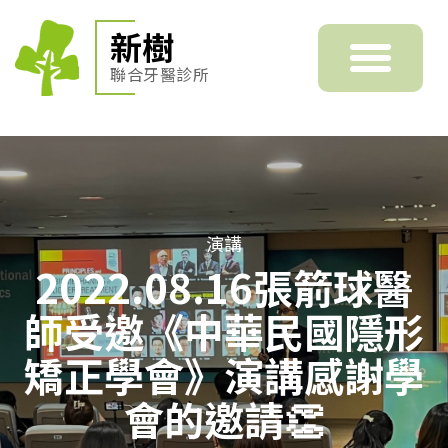
新樹
聯合牙醫診所
演講
2022.08.16張箭球醫
師受邀《中華民國隱形
矯正學會》演講感謝學
會的邀請👏